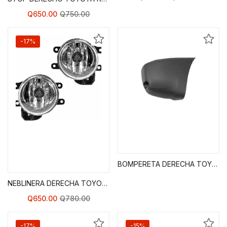
Q
650.00
Q
750.00
-17%
Agregar al Carrito de
Read more
Compras
BOMPERETA DERECHA TOYOTA RAV 4 01-03
NEBLINERA DERECHA TOYOTA RAV 4 01-03
Q
650.00
Q
780.00
-17%
-15%