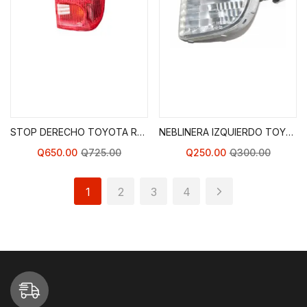
Agregar al Carrito de
Agregar al Carrito de
Compras
Compras
STOP DERECHO TOYOTA RAV 4 01-03
NEBLINERA IZQUIERDO TOYOTA RAV 4 01-03
Q
650.00
Q
725.00
Q
250.00
Q
300.00
1
2
3
4