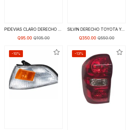
Agregar al Carrito de
Agregar al Carrito de
Compras
Compras
PIDEVIAS CLARO DERECHO TOYOTA COROLLA 93-97
SILVIN DERECHO TOYOTA YARIS SEDÁN 07-12
Q
95.00
Q
105.00
Q
350.00
Q
550.00
-10%
-13%
Agregar al Carrito de
Agregar al Carrito de
Compras
Compras