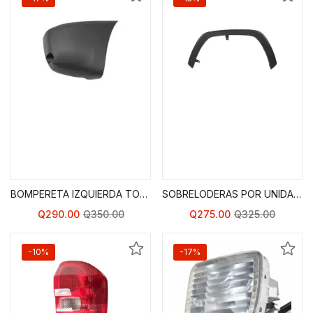
Agregar al Carrito de
Agregar al Carrito de
Compras
Compras
BOMPERETA IZQUIERDA TOYOTA RAV 4 01-03
SOBRELODERAS POR UNIDAD TOYOTA RAV 4 01-05
Q
290.00
Q
350.00
Q
275.00
Q
325.00
-10%
-17%