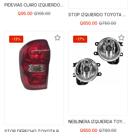
PIDEVIAS CLARO IZQUIERDO TOYOTA COROLLA 93-97
Q
95.00
Q
105.00
STOP IZQUIERDO TOYOTA RAV 4 04-05
Q
650.00
Q
750.00
-13%
-17%
Agregar al Carrito de
Agregar al Carrito de
Compras
Compras
NEBLINERA IZQUIERDA TOYOTA RAV 4 01-03
Q
650.00
Q
780.00
STOP DERECHO TOYOTA RAV 4 04-05