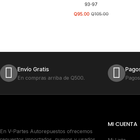
93-97
Q
95.00
Q
105.00
Envío Gratis
Pago
En compras arriba de Q500.
Pagos
MI CUENTA
En V-Partes Autorepuestos ofrecemos
repuestos importados, nuevos y usados,