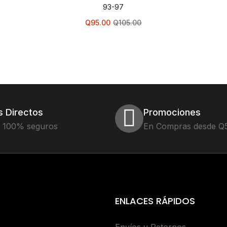
93-97
Q
95.00
Q
105.00
s Directos
Promociones
 100% seguros
En Compras desde Q
ENLACES RÁPIDOS