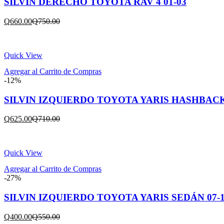
SILVIN DERECHO TOYOTA RAV 4 01-03
Current
Original
Q
660.00
Q
750.00
price
price
is:
was:
Q660.00.
Q750.00.
Quick View
Agregar al Carrito de Compras
-12%
SILVIN IZQUIERDO TOYOTA YARIS HASHBACK 
Current
Original
Q
625.00
Q
710.00
price
price
is:
was:
Q625.00.
Q710.00.
Quick View
Agregar al Carrito de Compras
-27%
SILVIN IZQUIERDO TOYOTA YARIS SEDÁN 07-
Current
Original
Q
400.00
Q
550.00