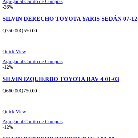
Agregar al Carrito de Compras
-36%
SILVIN DERECHO TOYOTA YARIS SEDÁN 07-12
Current
Original
Q
350.00
Q
550.00
price
price
is:
was:
Q350.00.
Q550.00.
Quick View
Agregar al Carrito de Compras
-12%
SILVIN IZQUIERDO TOYOTA RAV 4 01-03
Current
Original
Q
660.00
Q
750.00
price
price
is:
was:
Q660.00.
Q750.00.
Quick View
Agregar al Carrito de Compras
-12%