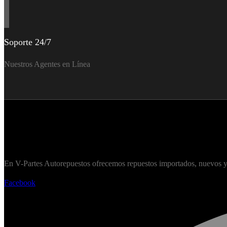
Soporte 24/7
Nuestros Agentes en Línea
En V-Partes Autorepuestos ofrecemos repuestos importados, nuevos y 
Facebook