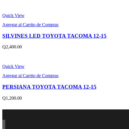
price
price
is:
was:
Q400.00.
Q550.00.
Quick View
Agregar al Carrito de Compras
SILVINES LED TOYOTA TACOMA 12-15
Q
2,400.00
Quick View
Agregar al Carrito de Compras
PERSIANA TOYOTA TACOMA 12-15
Q
1,200.00