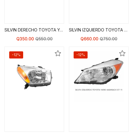
Agregar al Carrito de
Agregar al Carrito de
Compras
Compras
SILVIN DERECHO TOYOTA YARIS SEDÁN 07-12
SILVIN IZQUIERDO TOYOTA RAV 4 01-03
Q
350.00
Q
550.00
Q
660.00
Q
750.00
-12%
-12%
Agregar al Carrito de
Agregar al Carrito de
Compras
Compras