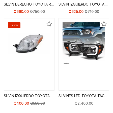
SILVIN DERECHO TOYOTA RAV 4 01-03
SILVIN IZQUIERDO TOYOTA YARIS HASHBACK 07-11
Q
660.00
Q
750.00
Q
625.00
Q
710.00
-27%
Agregar al Carrito de
Agregar al Carrito de
Compras
Compras
SILVIN IZQUIERDO TOYOTA YARIS SEDÁN 07-12
SILVINES LED TOYOTA TACOMA 12-15
Q
2,400.00
Q
400.00
Q
550.00